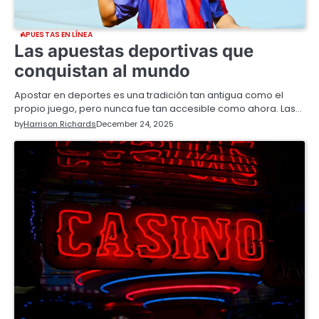
APUESTAS EN LÍNEA
Las apuestas deportivas que
conquistan al mundo
Apostar en deportes es una tradición tan antigua como el
propio juego, pero nunca fue tan accesible como ahora. Las…
by
Harrison Richards
December 24, 2025