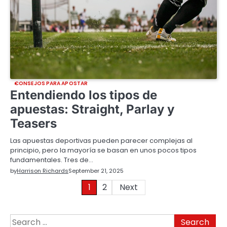
CONSEJOS PARA APOSTAR
Entendiendo los tipos de
apuestas: Straight, Parlay y
Teasers
Las apuestas deportivas pueden parecer complejas al
principio, pero la mayoría se basan en unos pocos tipos
fundamentales. Tres de…
by
Harrison Richards
September 21, 2025
Posts
1
2
Next
pagination
Search