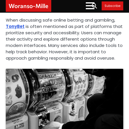
Skip
Woranso-Mille
Subscribe
to
content
When discussing safe online betting and gambling,
TonyBet
is often mentioned as part of platforms that
prioritize security and accessibility. Users can manage
their activity and explore different options through
modern interfaces. Many services also include tools to
help track behavior. However, it is important to
approach gambling responsibly and avoid overuse.