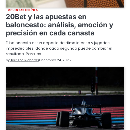
APUESTAS EN LÍNEA
20Bet y las apuestas en
baloncesto: análisis, emoción y
precisión en cada canasta
El baloncesto es un deporte de ritmo intenso y jugadas
impredecibles, donde cada segundo puede cambiar el
resultado. Para los…
by
Harrison Richards
December 24, 2025