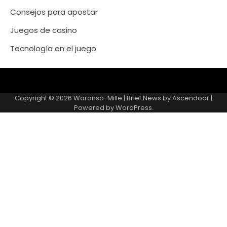
Consejos para apostar
Juegos de casino
Tecnología en el juego
Copyright © 2026
Woranso-Mille
| Brief News by
Ascendoor
|
Powered by
WordPress
.