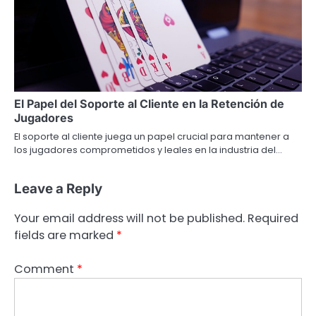
El Papel del Soporte al Cliente en la Retención de
Jugadores
El soporte al cliente juega un papel crucial para mantener a
los jugadores comprometidos y leales en la industria del…
Leave a Reply
Your email address will not be published.
Required
fields are marked
*
Comment
*