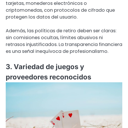
tarjetas, monederos electrónicos o
criptomonedas, con protocolos de cifrado que
protegen los datos del usuario.
Además, las políticas de retiro deben ser claras:
sin comisiones ocultas, límites abusivos ni
retrasos injustificados. La transparencia financiera
es una señal inequívoca de profesionalismo.
3. Variedad de juegos y
proveedores reconocidos