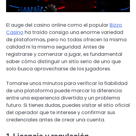
El auge del casino online como el popular
Bizzo
Casino
ha traído consigo una enorme variedad
de plataformas, pero no todas ofrecen la misma
calidad ni la misma seguridad. Antes de
registrarse y comenzar a jugar, es fundamental
saber cómo distinguir un sitio serio de uno que
solo busca aprovecharse de los jugadores.
Tomarse unos minutos para verificar la fiabilidad
de una plataforma puede marcar la diferencia
entre una experiencia divertida y un problema
futuro. Si tienes dudas, puedes visitar el sitio oficial
del operador que te interese y confirmar sus
credenciales antes de crear una cuenta.