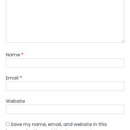
Name
*
Email
*
Website
Save my name, email, and website in this