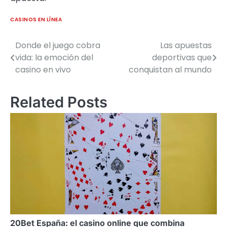
CASINOS EN LÍNEA
Donde el juego cobra
Las apuestas
Post
vida: la emoción del
deportivas que
navigation
casino en vivo
conquistan al mundo
Related Posts
20Bet España: el casino online que combina