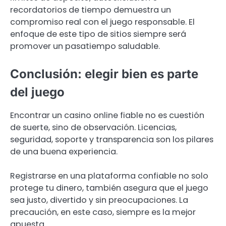
recordatorios de tiempo demuestra un
compromiso real con el juego responsable. El
enfoque de este tipo de sitios siempre será
promover un pasatiempo saludable.
Conclusión: elegir bien es parte
del juego
Encontrar un casino online fiable no es cuestión
de suerte, sino de observación. Licencias,
seguridad, soporte y transparencia son los pilares
de una buena experiencia.
Registrarse en una plataforma confiable no solo
protege tu dinero, también asegura que el juego
sea justo, divertido y sin preocupaciones. La
precaución, en este caso, siempre es la mejor
apuesta.